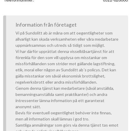
Information från företaget
Vi på Sundolitt ab är måna om att oegentligheter som
allvarligt kan skada verksamheten eller våra medarbetare
uppmärksammas och utreds så tidigt som möjligt.
Vi har därför upprättat denna visselblåsartjänst för att
förenkla för den som vill upplysa om misstankar om
missförhållanden som strider mot gällande lagstiftning,
etik, moral eller någon av Sundolitt ab´s policys. Det kan
gälla misstankar om såväl ekonomisk brottslighet,
regelverksbrott eller andra missförhållanden.
Genom denna tjänst kan medarbetare (såväl anställda,
bemanningsanställda samt praktikanter) och andra
intressenter lämna information på ett garanterat
anonymt sätt.
Bevis för eventuell oegentlighet behöver inte finnas,
men all information skall lämnas i god tro.
Samtliga anmälningar som görs via denna tjänst tas emot