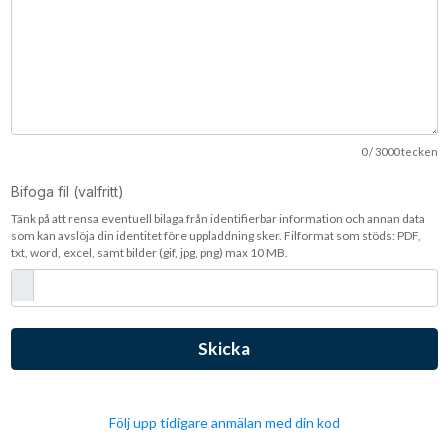
0
/ 3000 tecken
Bifoga fil (valfritt)
Tänk på att rensa eventuell bilaga från identifierbar information och annan data
som kan avslöja din identitet före uppladdning sker. Filformat som stöds: PDF,
txt, word, excel, samt bilder (gif, jpg, png) max 10 MB.
Följ upp tidigare anmälan med din kod